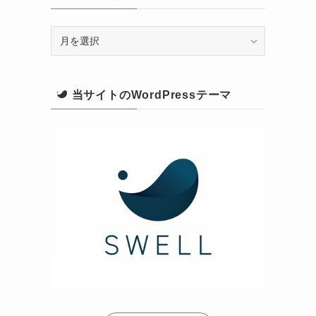
ア
ー
カ
当サイトのWordPressテーマ
イ
ブ