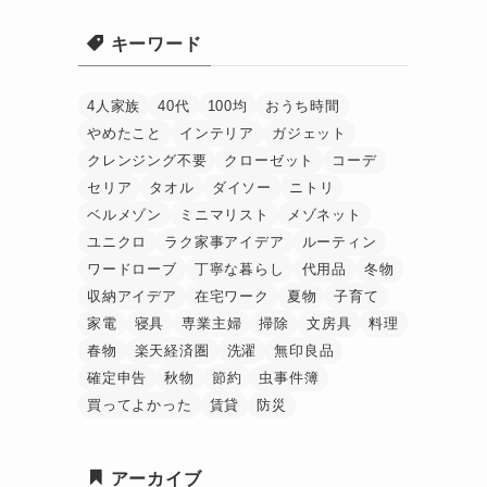
キーワード
4人家族
40代
100均
おうち時間
やめたこと
インテリア
ガジェット
クレンジング不要
クローゼット
コーデ
セリア
タオル
ダイソー
ニトリ
ベルメゾン
ミニマリスト
メゾネット
ユニクロ
ラク家事アイデア
ルーティン
ワードローブ
丁寧な暮らし
代用品
冬物
収納アイデア
在宅ワーク
夏物
子育て
家電
寝具
専業主婦
掃除
文房具
料理
春物
楽天経済圏
洗濯
無印良品
確定申告
秋物
節約
虫事件簿
買ってよかった
賃貸
防災
アーカイブ