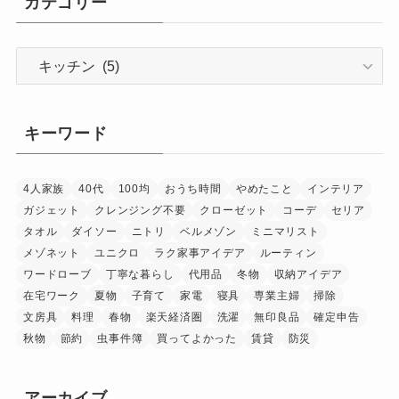
カテゴリー
カ
テ
ゴ
リ
キーワード
ー
4人家族
40代
100均
おうち時間
やめたこと
インテリア
ガジェット
クレンジング不要
クローゼット
コーデ
セリア
タオル
ダイソー
ニトリ
ベルメゾン
ミニマリスト
メゾネット
ユニクロ
ラク家事アイデア
ルーティン
ワードローブ
丁寧な暮らし
代用品
冬物
収納アイデア
在宅ワーク
夏物
子育て
家電
寝具
専業主婦
掃除
文房具
料理
春物
楽天経済圏
洗濯
無印良品
確定申告
秋物
節約
虫事件簿
買ってよかった
賃貸
防災
アーカイブ