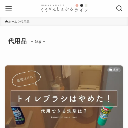
ホーム
代用品
代用品
– tag –
家事