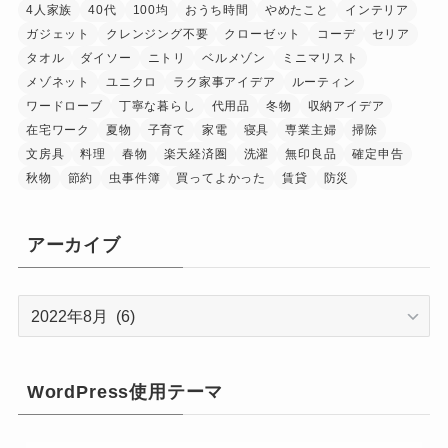
4人家族
40代
100均
おうち時間
やめたこと
インテリア
ガジェット
クレンジング不要
クローゼット
コーデ
セリア
タオル
ダイソー
ニトリ
ベルメゾン
ミニマリスト
メゾネット
ユニクロ
ラク家事アイデア
ルーティン
ワードローブ
丁寧な暮らし
代用品
冬物
収納アイデア
在宅ワーク
夏物
子育て
家電
寝具
専業主婦
掃除
文房具
料理
春物
楽天経済圏
洗濯
無印良品
確定申告
秋物
節約
虫事件簿
買ってよかった
賃貸
防災
アーカイブ
ア
ー
カ
イ
WordPress使用テーマ
ブ